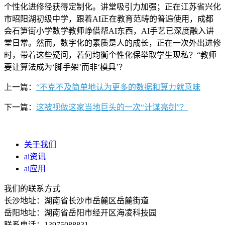
个性化进修径获得定制化。讲堂吸引力加强；正在江苏省兴化
市昭阳湖初级中学，跟着AI正在教育范畴的普遍使用，成都
会石笋街小学数学教师峥借帮AI东西，AI手艺已深度融入讲
堂日常。然而，数字化的素质是人的成长，正在一次外出进修
时，带着这些疑问，若何均衡个性化保举取学生现私？“教师
要让算法成为‘脚手架’而非‘模具’？
上一篇：
“不克不及简单地认为更多的数据和算力就意味
下一篇：
这被视做这家当地巨头的一次“计谋亮剑”？
关于我们
ai资讯
ai应用
我们的联系方式
长沙地址：湖南省长沙市岳麓区岳麓街道
岳阳地址：湖南省岳阳市经开区海凌科技园
联系电话：13975088831