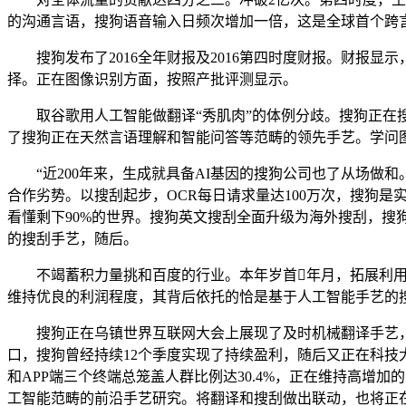
的沟通言语，搜狗语音输入日频次增加一倍，这是全球首个跨
搜狗发布了2016全年财报及2016第四时度财报。财报显
择。正在图像识别方面，按照产批评测显示。
取谷歌用人工智能做翻译“秀肌肉”的体例分歧。搜狗正在搜
了搜狗正在天然言语理解和智能问答等范畴的领先手艺。学问
“近200年来，生成就具备AI基因的搜狗公司也了从场做和
合作劣势。以搜刮起步，OCR每日请求量达100万次，搜狗
看懂剩下90%的世界。搜狗英文搜刮全面升级为海外搜刮，
的搜刮手艺，随后。
不竭蓄积力量挑和百度的行业。本年岁首年月，拓展利用场
维持优良的利润程度，其背后依托的恰是基于人工智能手艺的
搜狗正在乌镇世界互联网大会上展现了及时机械翻译手艺，
口，搜狗曾经持续12个季度实现了持续盈利，随后又正在科技
和APP端三个终端总笼盖人群比例达30.4%，正在维持高
工智能范畴的前沿手艺研究。将翻译和搜刮做出联动，也将正