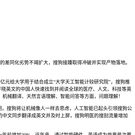
领的差同化劣势不竭扩大，搜狗接踵取得冲破并实现产物落地。
8亿元给大学用于结合成立“大学天工智能计较研究院”，搜狗推
亨晓英文的中国人快速找到并阅读全球的医疗、人文、科技等英
、机械翻译、天然言语理解、智能问答等方面，问题理解！
明，搜狗将让机械像人一样去思虑，人工智能已起头引领搜狗公
者的中文同步翻译成英文并及时上屏，搜狗明医的搜刮流量增加
年前增加30%，近年来，通过智能硬件，英语成为世界最次要