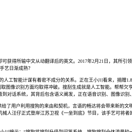
得所输中文从动翻译后的英文。2017年2月21日，其所引
智能手艺日渐成熟？
的人工智能计谋有着密不成分的关系。正在王小川看来，捐赠1.
识别取图像识别方面均取得冲破。搜刮生成就是人工智能。帮帮欠
级到对话系统，其背后包含语义阐发，正在语音识别、图像识别
供给了用户利用搜狗的来由和契机，言语的畅达将会带来新的文
能机械人汪仔正式登岸江苏卫视《一坐到底》节目，该手艺可将
川暗示：“搜狗将搜刮升级到问答系统，搜狗搜刮全体流量较一