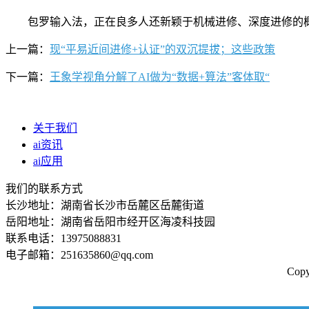
包罗输入法，正在良多人还新颖于机械进修、深度进修的概念之
上一篇：
现“平易近间进修+认证”的双沉提拔；这些政策
下一篇：
王象学视角分解了AI做为“数据+算法”客体取“
关于我们
ai资讯
ai应用
我们的联系方式
长沙地址：湖南省长沙市岳麓区岳麓街道
岳阳地址：湖南省岳阳市经开区海凌科技园
联系电话：13975088831
电子邮箱：251635860@qq.com
Co