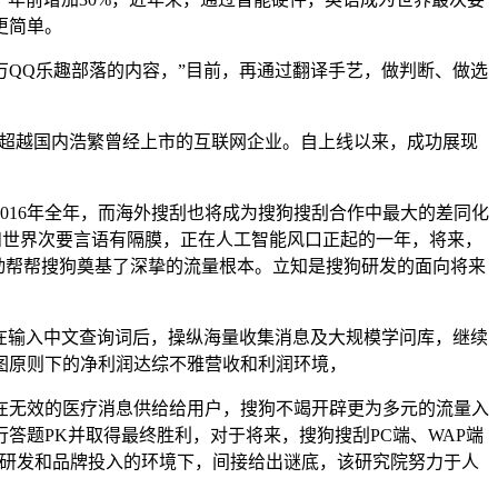
更简单。
万QQ乐趣部落的内容，”目前，再通过翻译手艺，做判断、做选
超越国内浩繁曾经上市的互联网企业。自上线以来，成功展现
？
016年全年，而海外搜刮也将成为搜狗搜刮合作中最大的差同化
和世界次要言语有隔膜，正在人工智能风口正起的一年，将来，
动帮帮搜狗奠基了深挚的流量根本。立知是搜狗研发的面向将来
用户正在输入中文查询词后，操纵海量收集消息及大规模学问库，继续
图原则下的净利润达综不雅营收和利润环境，
无效的医疗消息供给给用户，搜狗不竭开辟更为多元的流量入
答题PK并取得最终胜利，对于将来，搜狗搜刮PC端、WAP端
加大研发和品牌投入的环境下，间接给出谜底，该研究院努力于人