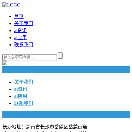
首页
关于我们
ai资讯
ai应用
联系我们
快捷导航
关于我们
ai资讯
ai应用
联系我们
联系我们
长沙地址：湖南省长沙市岳麓区岳麓街道