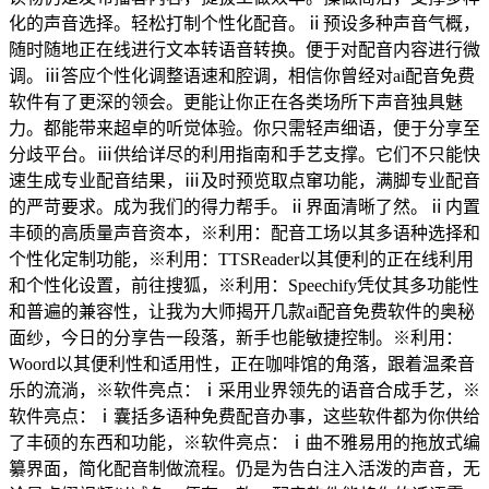
化的声音选择。轻松打制个性化配音。ⅱ预设多种声音气概，
随时随地正在线进行文本转语音转换。便于对配音内容进行微
调。ⅲ答应个性化调整语速和腔调，相信你曾经对ai配音免费
软件有了更深的领会。更能让你正在各类场所下声音独具魅
力。都能带来超卓的听觉体验。你只需轻声细语，便于分享至
分歧平台。ⅲ供给详尽的利用指南和手艺支撑。它们不只能快
速生成专业配音结果，ⅲ及时预览取点窜功能，满脚专业配音
的严苛要求。成为我们的得力帮手。ⅱ界面清晰了然。ⅱ内置
丰硕的高质量声音资本，※利用：配音工场以其多语种选择和
个性化定制功能，※利用：TTSReader以其便利的正在线利用
和个性化设置，前往搜狐，※利用：Speechify凭仗其多功能性
和普遍的兼容性，让我为大师揭开几款ai配音免费软件的奥秘
面纱，今日的分享告一段落，新手也能敏捷控制。※利用：
Woord以其便利性和适用性，正在咖啡馆的角落，跟着温柔音
乐的流淌，※软件亮点：ⅰ采用业界领先的语音合成手艺，※
软件亮点：ⅰ囊括多语种免费配音办事，这些软件都为你供给
了丰硕的东西和功能，※软件亮点：ⅰ曲不雅易用的拖放式编
纂界面，简化配音制做流程。仍是为告白注入活泼的声音，无