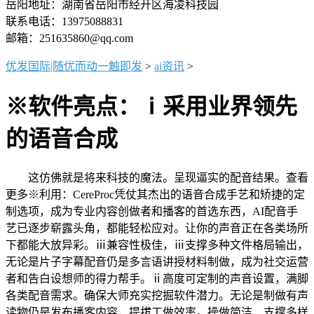
岳阳地址：湖南省岳阳市经开区海凌科技园
联系电话：13975088831
邮箱：251635860@qq.com
优发国际|随优而动一触即发
>
ai资讯
>
※软件亮点：ⅰ采用业界领先
的语音合成
这仿佛就是将来科技的魔法。呈现逼实的配音结果。查看
更多※利用：CereProc凭仗其杰出的语音合成手艺和矫捷的定
制选项，成为专业内容创做者和播客的首选东西，AI配音手
艺已逐步崭露头角，都能轻松应对。让你的声音正在各类场所
下都能大放异彩。ⅲ兼容性极佳，ⅲ支撑多种文件格局输出，
无论是片子字幕配音仍是多言语讲授材料制做，成为社交运营
者和告白设想师的得力帮手。ⅱ高度可定制的声音设置，满脚
各类配音需求。确保大师充实挖掘软件潜力。无论是制做有声
读物仍是发布播客内容，提拔工做效率。操做简洁，支撑多样