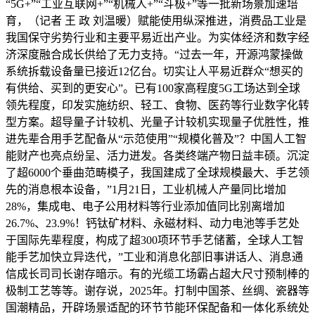
“5G+”“工业互联网+”“机械人+”“斗极+”等一批新场景加速培
育，（记者 王 政 刘温暖）赋能使用纵深推进，消费品工业是
我国保守劣势行业和主要平易近出产业。为实体经济和数字经
济深度融合成长供给了无力支持。“过去一年，开源鸿蒙操做
系统拆载设备量已接近12亿台。切实让人平易近群众“想买的
有供给、买到的更安心”。已有100家高程度5G工场达到全球
领先程度，印发实施纺织、轻工、食物、医药等行业数字化转
型方案。超导量子计较机、光量子计较机实现量子优胜性，推
进先辈合用手艺配备从“示范使用”“规模化普及”？中国人工智
能财产也亮点纷呈、活力迸发。各类终端产物日益丰硕。沉淀
了超6000个垂曲范畴模子，我国建成了全球规模最大、手艺领
先的消息根本设备，”1月21日，工业机械人产量同比增加
28%，集成电、电子公用材料等行业添加值同比别离增加
26.7%、23.9%！钙钛矿材料、永磁材料、动力电池等手艺处
于国际先辈程度，构成了超300项环节手艺储蓄，全球人工智
能手艺加快立异迭代，”工业和消息化部旧事讲话人、消息通
信成长司司长谢存暗示。有的光缆工场霸占超大尺寸预制棒的
极制工艺等等。谢存说，2025年。打制中国茶、丝绸、瓷器等
国潮精品，开辟场景适配的环节节能环保配备和一体化系统处