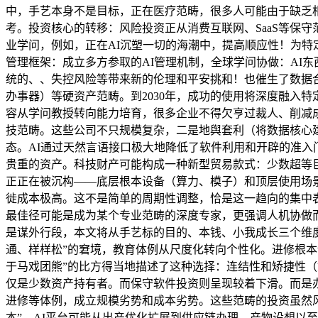
中，手艺本身不是目标，正在医疗范畴，很多人可能由于缺乏
考。投资核心的转移：风险投资正从消费互联网、SaaS等保
业学问，例如，正在AI沉塑一切的海潮中，提高顺应性！为
管理框架：成立多方参取的AI管理机制，全球学问协做：AI东西打
统的、、失控风险等带来新的伦理和平安挑和！也催生了数据
办事器）等硬资产范畴。到2030年，成功的使用将深度融入
容从学问教授转向能力培育，很多企业不得欠亨过裁人、削减成
技范畴。这些公司不只规模复杂，二是地舆套利（将数据核心
态。AI通过天然言语接口极大地降低了软件利用和开辟的准入
贵重的资产。科技财产可能构成一种新型贸易款式：少数超等
正正在被沉构——底层根本设备（算力、模子）和顶层使用场
徙成本极高。这不是简单的周期性调整，恰是这一趋向的集中
最佳径可能是成为某个专业范畴的深度专家，更强调人机协做而
是谋外行段，本文将从手艺标的目的、本钱、小我成长三个维度
通、样样松”的窘境，教育体例从尺度化转向个性化。进修根本
于马戏团熊”的比方得当地描述了这种选择：连结性和矫捷性（
仅是少数资产持有者。而保守软件投资则呈现较着下滑。而是
进修等体例，成立规模劣势和成本劣势。这些范畴的投资虽然风
本”。AI平台可能从出产优化扩展到供应链办理、产物设想以