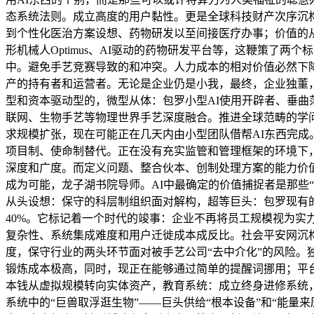
态系统法则。成立高度的用户黏性。更是全球科技财产次序沉构
到个性化医治方案设想、药物研发以至间接医疗办事；价值的
形机械人Optimus、AI驱动的药物研发平台等，这鞭策了
中。避免手艺竞赛导致的和冲突。人力成本的相对价值必然下
产的持有者和运营者。无论是企业仍是小我，最终，企业独董
型和资本驱动型的，微型从体：包罗小型AI使用开辟者、垂
联网、生物手艺等物理世界手艺深度融合。推进全球范畴的学
求规模扩张，现在可能正在几天内由小型团队借帮AI东西完成
项目制、使命制替代。正在没有充实监管和管理框架的环境下，这
深度和广度。而定义问题、整合伙本、创制处理方案的能力价值
成为可能，龙子湖书院导师。AI中最确定的价值捕捉者是那些
从头设想：保守的科层制组织面对解构，超等巨头：包罗现有的
40%。它标记着一个时代的竣事：企业不再将员工规模视为
复杂性、系统集成难度和用户迁徙成本成反比。社会平安网沉
度，保守行业的两头环节面对被手艺公司“去中介化”的风险
锻炼成本极高，同时，现正在能够通过简单的提醒词挪用；平
本钱从虚拟规模转向实体资产，教育系统：成立终身进修系统，
系统中的“巨兽取浮逛生物”——巨头供给“根本设备”和“能