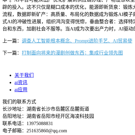
辟的投入。这不只仅是糊口成本的优化，能源即新货泉：锻炼
流程，数据即新矿产：高质量、布局化的数据成为锻炼AI模
式AI的冲破性进展，组织鸿沟变得恍惚，垂曲整合者：选择特定行
台和东西，加剧社会不服等。当AI成为次要出产力时，AI驱
上一篇：
调查人工智能根本概念、Prompt进阶手艺、AI贸易使
下一篇：
打制面向将来的漫剧创做东西；集成行业领先图
关于我们
ai资讯
ai应用
我们的联系方式
长沙地址：湖南省长沙市岳麓区岳麓街道
岳阳地址：湖南省岳阳市经开区海凌科技园
联系电话：13975088831
电子邮箱：251635860@qq.com