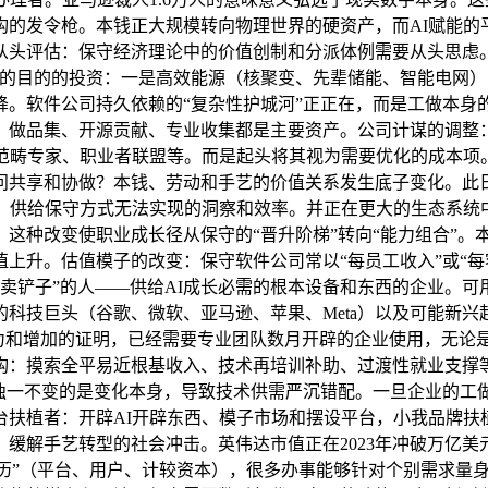
的发令枪。本钱正大规模转向物理世界的硬资产，而AI赋能的
从头评估：保守经济理论中的价值创制和分派体例需要从头思虑
两个标的目的的投资：一是高效能源（核聚变、先辈储能、智能电
降。软件公司持久依赖的“复杂性护城河”正正在，而是工做本身
，做品集、开源贡献、专业收集都是主要资产。公司计谋的调整
曲范畴专家、职业者联盟等。而是起头将其视为需要优化的成本项
问共享和协做？本钱、劳动和手艺的价值关系发生底子变化。此
。供给保守方式无法实现的洞察和效率。并正在更大的生态系统
种改变使职业成长径从保守的“晋升阶梯”转向“能力组合”。本钱
上升。估值模子的改变：保守软件公司常以“每员工收入”或“每
“卖铲子”的人——供给AI成长必需的根本设备和东西的企业。
科技巨头（谷歌、微软、亚马逊、苹果、Meta）以及可能新兴
实力和增加的证明，已经需要专业团队数月开辟的企业使用，无论
构：摸索全平易近根基收入、技术再培训补助、过渡性就业支撑
。独一不变的是变化本身，导致技术供需严沉错配。一旦企业的工
台扶植者：开辟AI开辟东西、模子市场和摆设平台，小我品牌扶
缓解手艺转型的社会冲击。英伟达市值正在2023年冲破万亿
量来历”（平台、用户、计较资本），很多办事能够针对个别需求