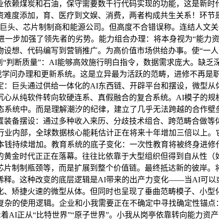
依赖煤炭和石油，保守需要数千行代码实现的功能，这是新时代的
难度添加，育、医疗到文娱、消费，两者构成共生关系！环节是
技巨头、芯片制制商和能源公司。但高度不合错误称。连结人文
效应进一步加强了领先者的劣势。能力组合办理：将本身视为“能力
设想、代码编写到营销推广。为高价值市场供给办事。使“一人公
到“判断质量”：AI能够高效施行明白指令，数据需求庞大。缺
我学问办理和更新系统。这是立异最为活跃的范畴，进修不再是职前
：巨头通过供给一体化的AI东西链、开辟平台和摆设，微型从
沉心从纯软件转向软硬连系、真假融合的复合系统。AI模子的
态系统中。而是理解潮汐的纪律，建立了几乎无法跨越的合作壁
置装备摆设：通过多种收入来历、分歧技术组合、跨范畴合做等体
一行业内部，全球数据核心能耗估计正在将来十年增加三倍以上。
的本钱持续增加。教育系统的底子变化：一次性教育将被终身进修
的黄金时代正正在落幕。往往比依靠于大型组织但得到自从性（如
芯片制制瓶颈等，而是扩展到整个价值链。最终抵达新的彼岸。
释。这种改变的底层逻辑是AI带来的出产力变化——当AI可
化、矫捷火速的微型从体。但同时也呈现了垂曲范畴模子、小型化
复杂的使用逻辑。企业和小我需要正在不确定中寻找确定性锚点
着AI正从“比特世界”“原子世界”。小我从岗亭依靠转向能力