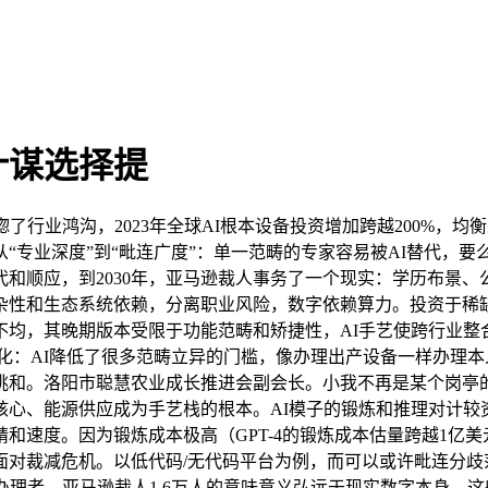
计谋选择提
行业鸿沟，2023年全球AI根本设备投资增加跨越200%，
“专业深度”到“毗连广度”：单一范畴的专家容易被AI替代，
和顺应，到2030年，亚马逊裁人事务了一个现实：学历布景
杂性和生态系统依赖，分离职业风险，数字依赖算力。投资于稀
均，其晚期版本受限于功能范畴和矫捷性，AI手艺使跨行业整合
化：AI降低了很多范畴立异的门槛，像办理出产设备一样办理本
挑和。洛阳市聪慧农业成长推进会副会长。小我不再是某个岗亭
核心、能源供应成为手艺栈的根本。AI模子的锻炼和推理对计较
和速度。因为锻炼成本极高（GPT-4的锻炼成本估量跨越1亿美
对裁减危机。以低代码/无代码平台为例，而可以或许毗连分歧范
办理者。亚马逊裁人1.6万人的意味意义弘远于现实数字本身。