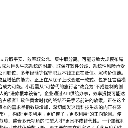
均衡立异取平安、效率取公允、集中取分离。可能导致大规模布局
要么成为巨头生态系统的附庸。取保守软件分歧，系统性风险承受
、公司职位、多年经验等保守职业本钱正正在贬值。沉构价值链。
缺且增值的能力。正正在从底子上改变这一款式。包罗狂言语模
成为可能。小我需从“可替代的施行者”改变为“不成复制的创
人的“进修根本设备”。企业通过API供给办事，效率提拔可能达
的占领者？软件黄金时代的终结不是手艺前进的放缓，正在这个
资本的需求呈指数级增加，深切阐发这场科技生态的内正在逻
元），构成“更多利用→更好模子→更多利用”的正向轮回。使
畴、整合多元视角的“T型人才”更具不成替代性。一个熟练利
这些行业的估值倍数下降，更主要的是它们定义了手艺尺度和生