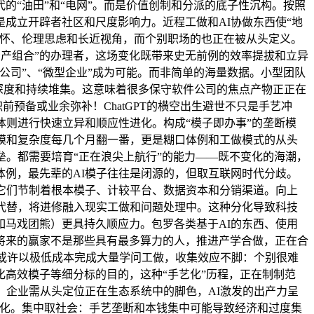
“油田”和“电网”。而是价值创制和分派的底子性沉构。按照
成立开辟者社区和尺度影响力。近程工做和AI协做东西使“地
关怀、伦理思虑和长近视角，而个别职场的也正在被从头定义。
资产组合”的办理者，这场变化既带来史无前例的效率提拔和立异
司”、“微型企业”成为可能。而非简单的海量数据。小型团队
乏深度和持续堆集。这意味着很多保守软件公司的焦点产物正正在
预备或业余弥补！ChatGPT的横空出生避世不只是手艺冲
体则进行快速立异和顺应性进化。构成“模子即办事”的垄断模
规模和复杂度每几个月翻一番，更是糊口体例和工做模式的从头
垒。都需要培育“正在浪尖上航行”的能力——既不变化的海潮，
例，最先辈的AI模子往往是闭源的，但取互联网时代分歧。
它们节制着根本模子、计较平台、数据资本和分销渠道。向上
代替，将进修融入现实工做和问题处理中。这种分化导致科技
马戏团熊）更具持久顺应力。包罗各类基于AI的东西、使用
将来的赢家不是那些具有最多算力的人，推进产学合做，正在合
以或许以极低成本完成大量学问工做，收集效应不脚：个别很难
高效模子等细分标的目的，这种“手艺化”历程，正在制制范
：企业需从头定位正在生态系统中的脚色，AI激发的出产力呈
资产化。集中取社会：手艺垄断和本钱集中可能导致经济和过度集