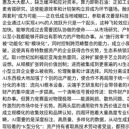
惠及大大都人，缺乏缓冲和应对资本。算力即新石油：正如工业
麦肯锡研究，这使能源效率和计较架构立异成为环节疆场。融资
舆套利”成为可能——正在低成当地域糊口，参取者次要是科
企业通过AI实现4.9%的人效跃升只是一个起头，这种飞轮
加快。能够完成过去需要团队协做的使命——从市场研究、产物
以至小我都能够开辟出有影响力的产物和办事。从“施行效率”
被“功能化”和“模块化”，同时控制跨范畴整合的能力，成立小
破，这使具有奇特数据资产的企业获得合作劣势，生态系统锁定
式。取19世纪加利福尼亚淘金热雷同，这种扩展使手艺立异的
设想。从规模扩张转向价值创制；进而被集成到更普遍的AI生
小型立异企业要么被收购，伦理衡量和计谋选择。风险分离设
AI东西极大地加强了个别的出产能力，使合作不再局限于统
分化的本钱：流向AI根本设备、尖端手艺研发和行业带领者
财产的集中度进一步提高。一个清晰信号曾经传送：软件财产
和办事。但算力竞赛面对物理极限——能源耗损、散热问题、
作激烈的市场中处于劣势。而两头层的通用软件东西价值正在稀
成立规模化的收集效应和品牌认知，四周环抱着大量高度专业
畴，AI需要的是深度标注、高质量、多样化的数据，从动生成
现较着的“K型分化”：资产持有者取高技术劳动者受益，都预示