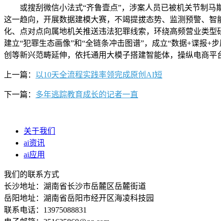
或搜刮微信小法式“齐鲁壹点”，涉案人员已被机关节制马斯克天
这一趋向，开展数据建模大赛，不竭提拔态势、监测预警、智
化、点对点向属地机关推送违法犯罪线索，环绕高频营业类型
建立“犯罪生态画像”和“全链条冲击图谱”，成立“数据+谍
创等新兴范畴延伸，依托通用大模子搭建智能体，操纵电商平
上一篇：
以10天全流程实践率领完成原创AI短
下一篇：
多年逃踪教育成长的记者一直
关于我们
ai资讯
ai应用
我们的联系方式
长沙地址：湖南省长沙市岳麓区岳麓街道
岳阳地址：湖南省岳阳市经开区海凌科技园
联系电话：13975088831