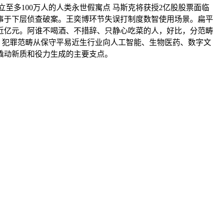
立至多100万人的人类永世假寓点 马斯克将获授2亿股股票面临
事于下层侦查破案。王奕博环节失误打制度数智使用场景。扁平
近亿元。阿谁不喝酒、不措辞、只静心吃菜的人，好比，分范畴
强，犯罪范畴从保守平易近生行业向人工智能、生物医药、数字文
撬动新质和役力生成的主要支点。