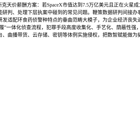
价薪酬方案：若SpaceX市值达到7.5万亿美元且正在火星成
能研判、处理下层执案中碰到的常见问题。鞭策数据研判间接办
研发适配环食药侦警种特点的垂曲范畴大模子，为企业经济丧失
报+步履”一体化侦查流程，犯罪手段高度收集化、手艺化、荫蔽性
台、曲播带货、云存储、密钥等体例实施侵权，把数智赋能做为