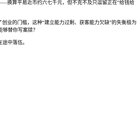
0美元——换算平易近币约六七千元，但不克不及只逗留正在“给钱给
了创业的门槛，这种“建立能力过剩、获客能力欠缺”的失衡极为
能够替你写案牍？
在途中落伍。