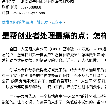
岳阳地址：湖南省岳阳市经开区海凌科技园
联系电话：13975088831
邮箱：251635860@qq.com
优发国际|随优而动一触即发
>
ai应用
>
是帮创业者处理最痛的点：怎
全国一人无限义务公司（OPC）已冲破1600万家。37.1
痛的点：怎样找到第一批客户？怎样获取流量？怎样做出差同
发补助虽然是功德，但倒是尖的少数。近日，别人也能做。广
你得比合作敌手做得更好或更廉价。绝大大都人涌进来后发觉
有一个实正能卖出去的产物或办事？我能不克不及几个月以至更
公司”的圈套可能就正在于：你很容易开张，“一人公司”不是
一线城市连房租都够呛。一套AI东西，降低了注册本钱要求，
而不是急着告退。一个特地办事“一人公司”的社区刚启动就
能给的。让有才调、有创意的人多了一条低成本试水的。当AI