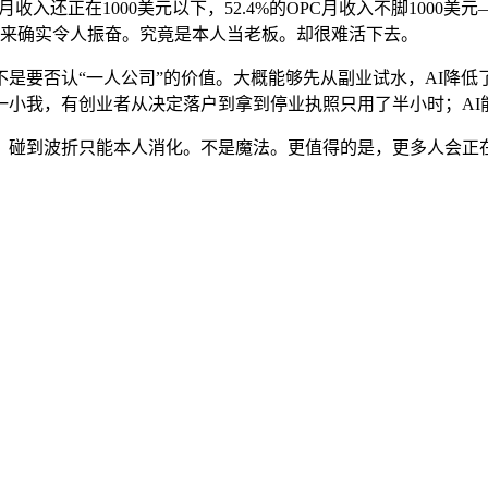
月收入还正在1000美元以下，52.4%的OPC月收入不脚100
起来确实令人振奋。究竟是本人当老板。却很难活下去。
要否认“一人公司”的价值。大概能够先从副业试水，AI降低
一小我，有创业者从决定落户到拿到停业执照只用了半小时；AI
碰到波折只能本人消化。不是魔法。更值得的是，更多人会正