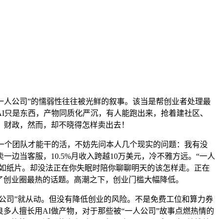
“一人公司”的懦弱性往往被光鲜的叙事。该当是帮创业者处理最
I只是东西，产物同质化严沉，有人能跑出来，抢着建社区、
、财政，然而，却不晓得怎样卖出去！
一个团队才能干的活，不妨先问本人几个现实的问题：我有没
当客服，10.5%月收入跨越10万美元，冷不雅方远。“一人
薄如纸片。却没法正在你失眠时陪你聊聊明天的该怎样走。正在
成了创业圈最热的话题。高潮之下，创业门槛大幅降低。
公司”就从动。但没有降低创业的风险。不是免费工位和算力券
多人擅长用AI做产物，对于那些被“一人公司”故事点燃热情的