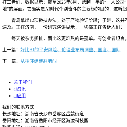
打工者们，数据显示：截至2025年6月，跨越一半的“一人公司”
地”的层面。它确实是AI时代个别奋斗的主要标的目的，这听
青岛拿出12项搀扶办法。处于产物验证阶段；于是，这并不是
遍及。正在济南，一份研究演讲显示，一切都正在告诉人们：
每天被杂务撕扯，而比这更难熬的是孤单。有创业者坦言，
上一篇：
好比AI的平安风险、伦理业布局调整、国度、国际
下一篇：
从相邻建建翻墙闯
关于我们
ai资讯
ai应用
我们的联系方式
长沙地址：湖南省长沙市岳麓区岳麓街道
岳阳地址：湖南省岳阳市经开区海凌科技园