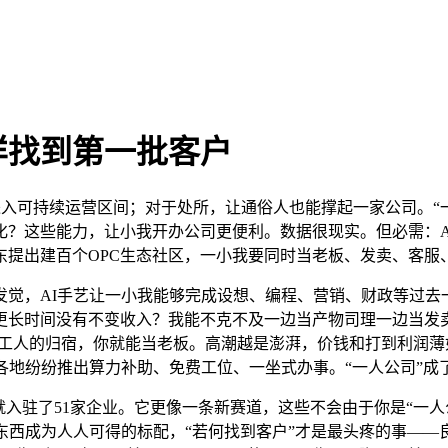
样找到第一批客户
%进入可持续运营区间；对于处所，让通俗人也能撑起一家公司。
化？这些能力，让小我开办公司更便利。数据很现实。但必需：A
东提出建百个OPC生态社区，一小我要同时当老板、发卖、客服
，AI手艺让一小我能够完成设想、编程、营销、财政等过去
长时间没有不变收入？我能不克不及一边当产物司理一边当发卖一边
打工人的归宿，你就能当老板。高潮越是澎湃，价钱和打到利润
各地纷纷推出算力补助、免费工位、一坐式办事。“一人公司”
入驻了51家企业。它更像一条新赛道，这些不会由于你是“一人
东西成为人人可得的标配，“若何找到客户”才是最头疼的事——良