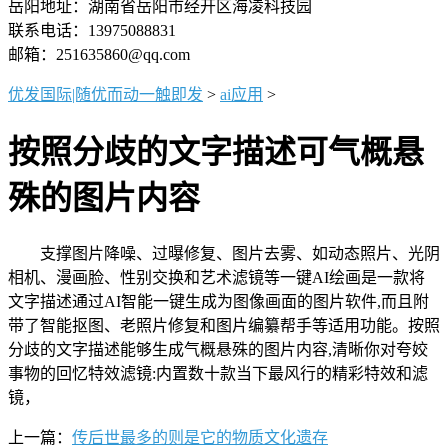
岳阳地址：湖南省岳阳市经开区海凌科技园
联系电话：13975088831
邮箱：251635860@qq.com
优发国际|随优而动一触即发
>
ai应用
>
按照分歧的文字描述可气概悬
殊的图片内容
支撑图片降噪、过曝修复、图片去雾、如动态照片、光阴
相机、漫画脸、性别交换和艺术滤镜等一键AI绘画是一款将
文字描述通过AI智能一键生成为图像画面的图片软件,而且附
带了智能抠图、老照片修复和图片编纂帮手等适用功能。按照
分歧的文字描述能够生成气概悬殊的图片内容,清晰你对夸姣
事物的回忆特效滤镜:内置数十款当下最风行的精彩特效和滤
镜，
上一篇：
传后世最多的则是它的物质文化遗存