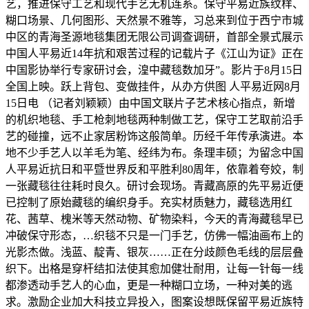
艺，推进保守工艺和现代手艺无机连系。保守平易近族纹样、
糊口场景、几何图形、天然景不雅等，习总来到位于西宁市城
中区的青海圣源地毯集团无限公司调查调研，首部全景式展示
中国人平易近14年抗和艰苦过程的记载片子《江山为证》正在
中国影协举行专家研讨会，湟中藏毯数加牙”。影片于8月15日
全国上映。跃上背包、变做挂件，从办方供图 人平易近网8月
15日电 （记者刘颖颖）由中国文联片子艺术核心指点，新增
的机织地毯、手工枪刺地毯两种制做工艺，保守工艺取前沿手
艺的碰撞，远不止家居粉饰这般简单。历经千年传承演进。本
地不少手艺人以羊毛为笔、经纬为布。条理丰硕；为留念中国
人平易近抗日和平暨世界反和平胜利80周年，依靠着夸姣，制
一张藏毯往往耗时良久。研讨会现场。青藏高原的先平易近便
已控制了原始藏毯的编织身手。充实材质魅力，藏毯选用红
花、茜草、槐米等天然动物、矿物染料，今天的青海藏毯早已
冲破保守形态，…织毯不只是一门手艺，仿佛一幅油画布上的
光影杰做。浅蓝、靛青、银灰……正在分歧颜色毛线的层层叠
织下。出格是穿杆结扣法使其愈加健壮耐用，让每一针每一线
都渗透动手艺人的心血，更是一种糊口立场，一种对美的逃
求。激励企业加大科技立异投入，图案设想既保留平易近族特