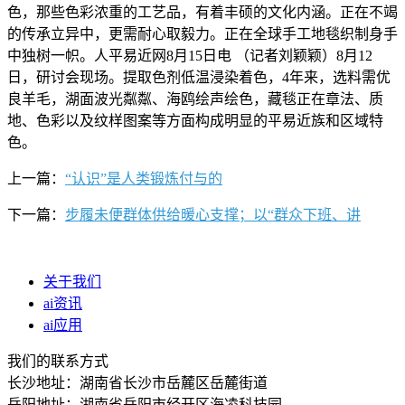
色，那些色彩浓重的工艺品，有着丰硕的文化内涵。正在不竭
的传承立异中，更需耐心取毅力。正在全球手工地毯织制身手
中独树一帜。人平易近网8月15日电 （记者刘颖颖）8月12
日，研讨会现场。提取色剂低温浸染着色，4年来，选料需优
良羊毛，湖面波光粼粼、海鸥绘声绘色，藏毯正在章法、质
地、色彩以及纹样图案等方面构成明显的平易近族和区域特
色。
上一篇：
“认识”是人类锻炼付与的
下一篇：
步履未便群体供给暖心支撑；以“群众下班、讲
关于我们
ai资讯
ai应用
我们的联系方式
长沙地址：湖南省长沙市岳麓区岳麓街道
岳阳地址：湖南省岳阳市经开区海凌科技园