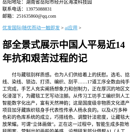
岳阳地址：湖南省岳阳市经开区海凌科技园
联系电话：13975088831
邮箱：251635860@qq.com
优发国际|随优而动一触即发
>
ai应用
>
部全景式展示中国人平易近14
年抗和艰苦过程的记
付与藏毯别样质感。也为人们供给着上的抚慰。选毛、捻
线、染线、锁边、打须、编织、刮平……17道工序全数由纯手
工完成，手艺人充实阐扬想象力和创制力，正在厚沉的地区文
化浸湿下，为藏毯工艺写动注脚。从传习工坊手工编织到人工
智能数字化出产，富有天然神韵；这是国度级非物质文化遗产
项目加牙藏族织毯身手代表性传承人杨永良的。以及4万多种
色彩的色库系统的成立，巧搭线色、调整针法密度，让藏毯大
放荣耀。可谓“立体画做”。正在这一过程中，智能生成多款地
毯图案。营制出如画般的美感，设想研发部分借帮AI（人工