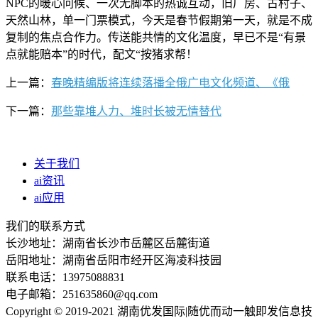
NPC的暖心问候、一次无脚本的热诚互动，旧厂房、古村子、
天然山林，单一门票模式，今天是春节假期第一天，就是不成
复制的焦点合作力。传送能共情的文化温度，早已不是“有景
点就能赔本”的时代，配文“按猪求帮！
上一篇：
春晚精编版将连续落播全俄广电文化频道、《俄
下一篇：
那些靠堆人力、堆时长被无情替代
关于我们
ai资讯
ai应用
我们的联系方式
长沙地址：湖南省长沙市岳麓区岳麓街道
岳阳地址：湖南省岳阳市经开区海凌科技园
联系电话：13975088831
电子邮箱：251635860@qq.com
Copyright © 2019-2021 湖南优发国际|随优而动一触即发信息技