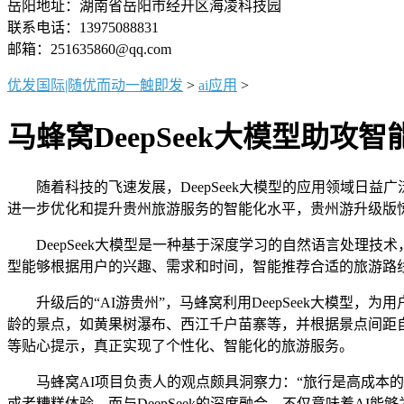
岳阳地址：湖南省岳阳市经开区海凌科技园
联系电话：13975088831
邮箱：251635860@qq.com
优发国际|随优而动一触即发
>
ai应用
>
马蜂窝DeepSeek大模型助攻
随着科技的飞速发展，DeepSeek大模型的应用领域日益广
进一步优化和提升贵州旅游服务的智能化水平，贵州游升级版
DeepSeek大模型是一种基于深度学习的自然语言处理技术
型能够根据用户的兴趣、需求和时间，智能推荐合适的旅游路
升级后的“AI游贵州”，马蜂窝利用DeepSeek大模型，
龄的景点，如黄果树瀑布、西江千户苗寨等，并根据景点间距
等贴心提示，真正实现了个性化、智能化的旅游服务。
马蜂窝AI项目负责人的观点颇具洞察力：“旅行是高成本的
或者糟糕体验。而与DeepSeek的深度融合，不仅意味着A