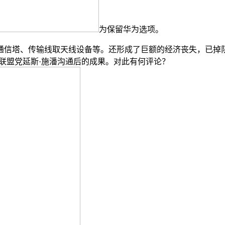
为保留华为选项。
通信塔、传输线取天线设备等。还形成了巨额的经济丧失，已掉
联盟党延斯·施潘沟通后的成果。对此有何评论？