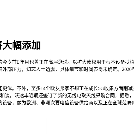
将大幅添加
今岁首年月也曾正在高层逛说。以扩大债权用于根本设备扶植
外部压力，知恋人士透露，具体细节和时间表尚未确定。202
优。不外，至多14个欧友邦家不想正在成长5G收集方面削减
力的和谈，沃达丰近期还签订了新的无线电取天线采购合同，据悉
的设备，做为欧洲、非洲次要电信设备供给商以及正在全球范畴内