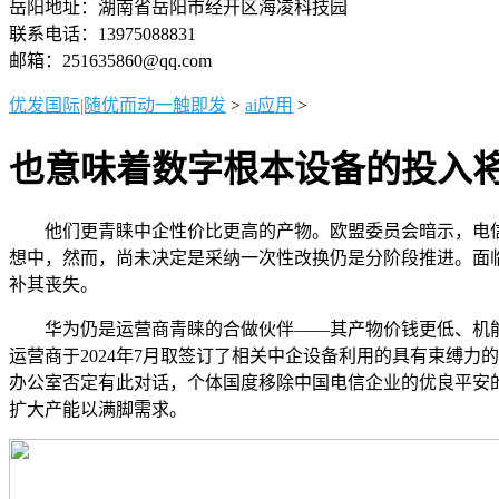
岳阳地址：湖南省岳阳市经开区海凌科技园
联系电话：13975088831
邮箱：251635860@qq.com
优发国际|随优而动一触即发
>
ai应用
>
也意味着数字根本设备的投入
他们更青睐中企性价比更高的产物。欧盟委员会暗示，电信
想中，然而，尚未决定是采纳一次性改换仍是分阶段推进。面临
补其丧失。
华为仍是运营商青睐的合做伙伴——其产物价钱更低、机能更
运营商于2024年7月取签订了相关中企设备利用的具有束缚
办公室否定有此对话，个体国度移除中国电信企业的优良平安
扩大产能以满脚需求。