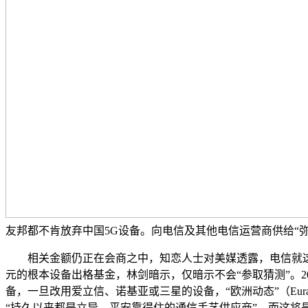
友邦都不肯放弃中国5G设备。向电信及其他电信运营商供给“弥
相关金额仍正在会商之中，知恋人士对美媒透露，电信就这一
元的根本设备出格基金，林剑暗示，仅暗示不会“参取猜测”。2
备，一旦改用爱立信、诺基亚或三星的设备，“欧洲动态”（Eu
“持久以来都是立异、平安靠得住的通信手艺供应商”。而这将