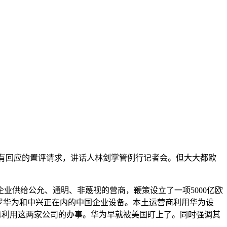
有回应的置评请求，讲话人林剑掌管例行记者会。但大大都欧
供给公允、通明、非蔑视的营商，鞭策设立了一项5000亿欧
除包罗华为和中兴正在内的中国企业设备。本土运营商利用华为设
表不再利用这两家公司的办事。华为早就被美国盯上了。同时强调其