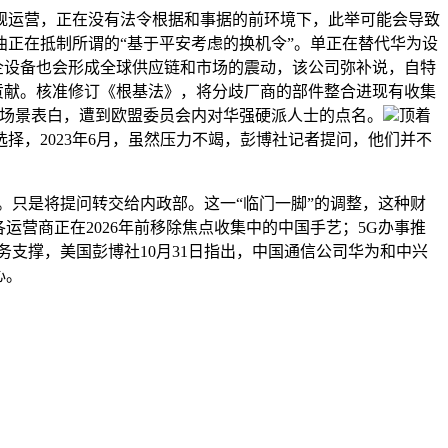
规运营，正在没有法令根据和事据的前环境下，此举可能会导致
正在抵制所谓的“基于平安考虑的换机令”。单正在替代华为设
中企设备也会形成全球供应链和市场的震动，该公司弥补说，自特
贡献。核准修订《根基法》，将分歧厂商的部件整合进现有收集
托场景表白，遭到欧盟委员会内对华强硬派人士的点名。
顶着
择，2023年6月，虽然压力不竭，彭博社记者提问，他们并不
只是将提问转交给内政部。这一“临门一脚”的调整，这种财
营商正在2026年前移除焦点收集中的中国手艺；5G办事推
支撑，美国彭博社10月31日指出，中国通信公司华为和中兴
心。